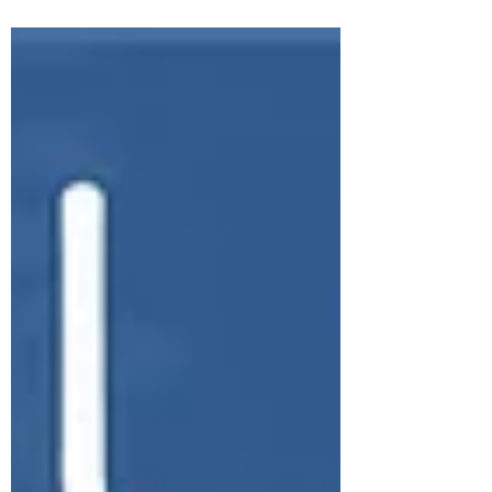
ン・デザイナーの寺嶋です。 株式会社Hyper-
collaborationの設立1000日を記念して開催したイ
ベント「The ART of DX」の模様を収めた動画の編
集が進み、いくつかを公開することができまし...