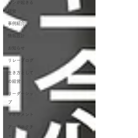
ョンが起きる
経営
事例紹介
情報設計
お知らせ
リレーブログ
生き方として
の経営
リーダーシッ
プ
マネジメント
アーキテクチ
ャ