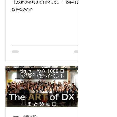
「DX推進の加速を目指して。」出張ATD23
報告会@GxP
寺嶋 広明