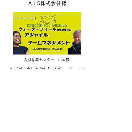
A J S株式会社様
人財育成センター 山本様
A J S株式会社様では「ハイパー・チームマ
ネジメント」をGA2（ジーエーツー）という
プロジェクト名で実施し、全社展開していま
す。
その立役者である人財育成センターのセンタ
ー長、山本慎治さんと吉田さんがHyper-
collaboration Channelで対談した模様を動画
でご視聴いただけます。
動画を視聴する