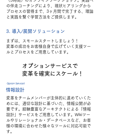
（5時間）のオンラインワークショップ。実践へ
の伴走コーチングにより、現状ヒアリングから
プロセスの習得まで、3ヶ月間で完了する、理論
と実践を繋ぐ学習方法をご提供します。
3. 導入/展開ソリューション
まずは、スモールスタートしましょう！
変革の成功をお客様自身で広げていく支援ツー
ルとプロセスをご用意しています。​
オプションサービスで
変革を確実にスケール！
Option Service1
情報設計
変革をチームメンバーが主体的に進めていくた
めには、適切な設計に基づいた、情報公開が必
要です。経験豊富なアーキテクトによる「情報
設計」サービスをご用意しています。Wikiツー
ルやリレーショナル・データベースなど、お客
様の環境に合わせた様々なツールに対応可能で
す。