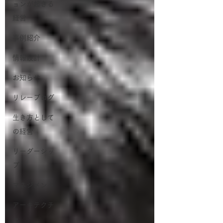
ョンが起きる
経営
事例紹介
情報設計
お知らせ
リレーブログ
生き方として
の経営
リーダーシッ
プ
マネジメント
アーキテクチ
ャ