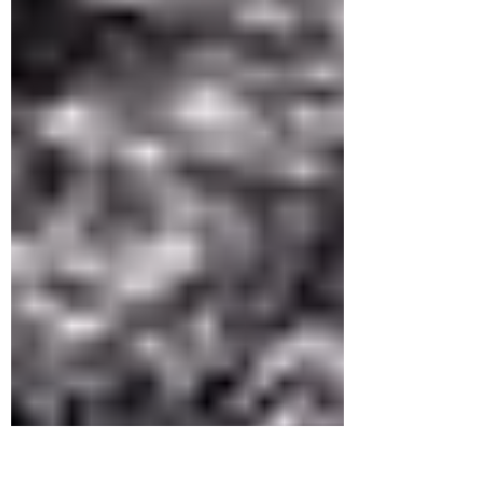
ぶ”へと変化。NotebookLMを“制度の家庭教師”とし
て活用し、仕事や日常にもAIが自然に入り込むよう
になったという。遠藤さんはこの体験を「好奇心に
フタをしている人にこそ届けたい」と語り、AIと共
に変化を楽しむ“自然な学び”の在り方を示してい
る。