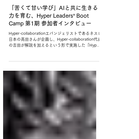
寺嶋 広明
2025年10月28日
読了時間: 9分
「苦くて甘い学び」AIと共に生きる
力を育む、Hyper Leaders’ Boot
Camp 第1期 参加者インタビュー
Hyper-collaborationエバンジェリストであるネスレ
日本の高田さんが企画し、Hyper-collaboration代表
の吉田が解説を加えるという形で実施した「Hyper
Leaders Boot Camp」第1期の参加者インタビュー
をお届けします。 厚生労働省で障害者の就労支援
に携わる遠藤径至さんが、AI時代の学び方を探る
「Hyper Leaders’ Boot Camp」第1期に参加。HYC
が掲げるエンタープライズアーキテクチャ、チーム
マネジメント、EQの3領域をAIツール（Gemini／
NotebookLM）で読み・聴き・語る中で、「AIはツ
ールではなく共に生きる存在」との実感を得た。AI
の可能性と難しさを「苦くて甘い」と表現し、学び
方も“読み切る”から“雑につまみ食いしても厚く学