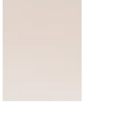
私たちの心身には、想像以上の負荷がかかっていま
す。どれほど優れたビジョンや戦略があっても、そ
れを動かす人の心身が削り取られてしまえば、共創
も協働も成り立ちません。 心身の健康こそが、望
ましい未来を支える土台である という、あまりに
当たり前のことに対して、あえて、それを実現する
ための「備え」が必要である時代になってきている
と強く感じるようになりました。 人は、働くため
のパーツではなく