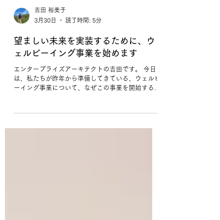
吉田 裕美子
3月30日
読了時間: 5分
望ましい未来を実装するために、ウ
ェルビーイング事業を始めます
エンタープライズアーキテクトの吉田です。 今日
は、私たちが昨年から準備してきている、ウェルビ
ーイング事業について、なぜこの事業を開始するに
至ったのか、ご紹介したいと思います。 Hyper-
collaborationは、 望ましい未来構築に誰もが主体
的に参画できる社会に転換する ことをミッション
に掲げていますが、昨今、この「望ましい未来」と
いう言葉の響きそのものが、少し変わってきている
ように感じます。 AIの急速な進化。 先の見通しが
立ちにくい経済状況。 世界各地で起きる不安な出
来事。 そして、日々流れ込んでくる膨大な情報。
こうした変化の中で、ビジネスそのもの、そして、