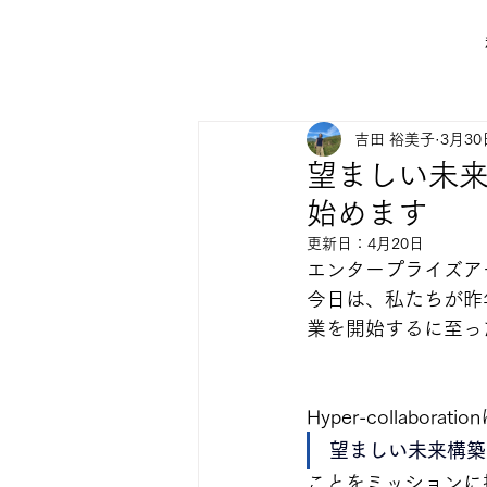
吉田 裕美子
3月30
望ましい未
始めます
更新日：
4月20日
エンタープライズア
今日は、私たちが昨
業を開始するに至っ
Hyper-collaborati
望ましい未来構築
ことをミッションに