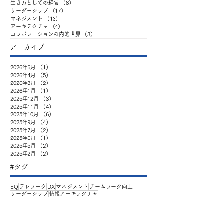
生き方としての経営
（8）
8件の記事
リーダーシップ
（17）
17件の記事
『企業と人材』連載と連
マネジメント
（13）
13件の記事
アーキテクチャ
（4）
4件の記事
動した全6回の勉強会を始
コラボレーションの内的世界
（3）
3件の記事
アーカイブ
めます
2026年6月
（1）
1件の記事
2026年4月
（5）
5件の記事
2026年3月
（2）
2件の記事
2026年1月
（1）
1件の記事
2025年12月
（3）
3件の記事
2025年11月
（4）
4件の記事
2025年10月
（6）
6件の記事
2025年9月
（4）
4件の記事
2025年7月
（2）
2件の記事
2025年6月
（1）
1件の記事
2025年5月
（2）
2件の記事
2025年2月
（2）
2件の記事
#タグ
EQ
テレワーク
DX
マネジメント
チームワーク向上
リーダーシップ
情報アーキテクチャ
チームマネジメント
チーム
ウェルビーイング
EQ基礎講座
ふりかえり
HTM
Hyper-collaboration Channel
タレントモビリティ