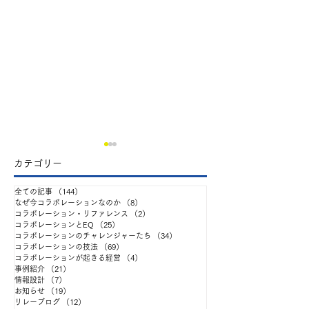
​カテゴリー
全ての記事
（144）
144件の記事
なぜ今コラボレーションなのか
（8）
8件の記事
コラボレーション・リファレンス
（2）
2件の記事
コラボレーションとEQ
（25）
25件の記事
コラボレーションのチャレンジャーたち
（34）
34件の記事
コラボレーションの技法
（69）
69件の記事
「自律」と「協働」を掲
出張ATD25報告
コラボレーションが起きる経営
（4）
4件の記事
事例紹介
（21）
21件の記事
情報設計
（7）
7件の記事
げても、なぜチームはう
ジネスインテリ
お知らせ
（19）
19件の記事
リレーブログ
（12）
12件の記事
まく動かないのか ——
様 編