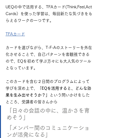
UEQの中で活用する、TFAカード(Think,Feel,Act 
Cards）を使った学習は、毎回新たな気づきをも
らえるワークの一つです。
TFAカード
カードを選びながら、T-F-Aのストーリーを外在
化させることで、自己パターンを客観視できる
ので、EQを初めて学ぶ方々にも大人気のツール
となっています。
このカードを含む２日間のプログラムによって
学びを深め上で、「
EQを活用すると、どんな効
果を生み出せそうか？」
という問いかけをした
ところ、受講者の皆さんから
「日々の会話の中に、温かさを育
めそう」
「メンバー間のコミュニケーショ
ンが活発になる」