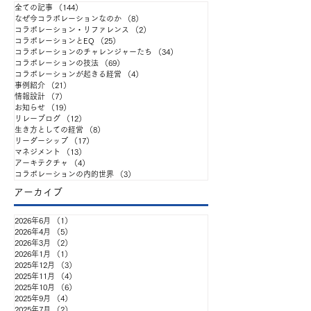
全ての記事
（144）
144件の記事
なぜ今コラボレーションなのか
（8）
8件の記事
コラボレーション・リファレンス
（2）
2件の記事
コラボレーションとEQ
（25）
25件の記事
コラボレーションのチャレンジャーたち
（34）
34件の記事
コラボレーションの技法
（69）
69件の記事
「自律」と「協働」を掲
出張ATD25報告
コラボレーションが起きる経営
（4）
4件の記事
事例紹介
（21）
21件の記事
情報設計
（7）
7件の記事
げても、なぜチームはう
ジネスインテリ
お知らせ
（19）
19件の記事
リレーブログ
（12）
12件の記事
まく動かないのか ——
様 編
生き方としての経営
（8）
8件の記事
リーダーシップ
（17）
17件の記事
『企業と人材』連載と連
マネジメント
（13）
13件の記事
アーキテクチャ
（4）
4件の記事
動した全6回の勉強会を始
コラボレーションの内的世界
（3）
3件の記事
アーカイブ
めます
2026年6月
（1）
1件の記事
2026年4月
（5）
5件の記事
2026年3月
（2）
2件の記事
2026年1月
（1）
1件の記事
2025年12月
（3）
3件の記事
2025年11月
（4）
4件の記事
2025年10月
（6）
6件の記事
2025年9月
（4）
4件の記事
2025年7月
（2）
2件の記事