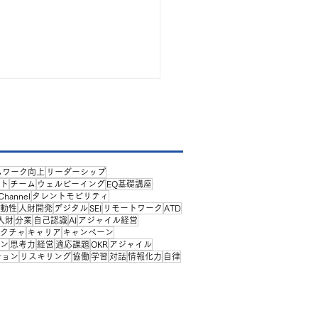
ムワーク向上
リーダーシップ
ト
チーム
ウェルビーイング
EQ基礎講座
 Channel
タレントモビリティ
動性
人財開発
デジタル
SEI
リモートワーク
ATD
人財
分業
自己認識
AI
アジャイル経営
ATD25報告会 NECビジ
クチャ
キャリア
キャンペーン
ン
思考力
経営
適応課題
OKR
アジャイル
インテリジェンス様 編
ション
リスキリング
協働
学習
対話
情報化力
自律