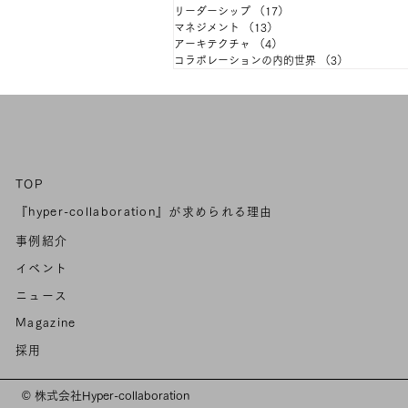
リーダーシップ
（17）
17件の記事
マネジメント
（13）
13件の記事
アーキテクチャ
（4）
4件の記事
コラボレーションの内的世界
（3）
3件の記事
TOP
『hyper-collaboration』が求められる理由
事例紹介
イベント
ニュース
Magazine
採用
©
株式会社Hyper-collaboration