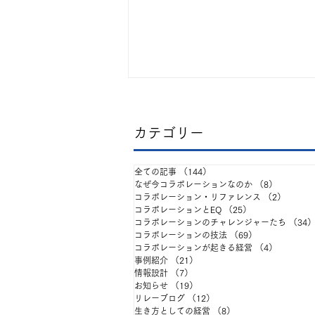
​カテゴリー
全ての記事
（144）
144件の記事
なぜ今コラボレーションなのか
（8）
8件の記
コラボレーション・リファレンス
（2）
2件の
コラボレーションとEQ
（25）
25件の記事
ATD26 Penn GSEで得た学
コラボレーションのチャレンジャーたち
（34
コラボレーションの技法
（69）
69件の記事
び：組織は組織図で壊れるの
コラボレーションが起きる経営
（4）
4件の記
事例紹介
（21）
21件の記事
ではない——経営変革に必要
情報設計
（7）
7件の記事
お知らせ
（19）
19件の記事
な3つの層
リレーブログ
（12）
12件の記事
生き方としての経営
（8）
8件の記事