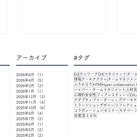
アーカイブ
#タグ
EQ
テレワーク
DX
マネジメント
チー
2026年6月
（1）
1件の記事
情報アーキテクチャ
チームマネジメン
事
2026年4月
（5）
5件の記事
ふりかえり
HTM
Hyper-collaboration
記事
2026年3月
（2）
2件の記事
ハイパー・チームマネジメント
人材流
2026年1月
（1）
1件の記事
心理的安全性
フィアレスチェンジ
DX
「自律」と「協働」を掲げて
出張
）
34件の記事
2025年12月
（3）
3件の記事
アダプティブリーダーシップ
アーキテ
2025年11月
（4）
4件の記事
トランジションデザイン
リフレクショ
も、なぜチームはうまく動か
ネス
事
2025年10月
（6）
6件の記事
コラボレーション
セミナー
モチベー
2025年9月
（4）
4件の記事
自覚
見える化
ないのか ——『企業と人材』
2025年7月
（2）
2件の記事
2025年6月
（1）
1件の記事
連載と連動した全6回の勉強
2025年5月
（2）
2件の記事
2025年2月
（2）
2件の記事