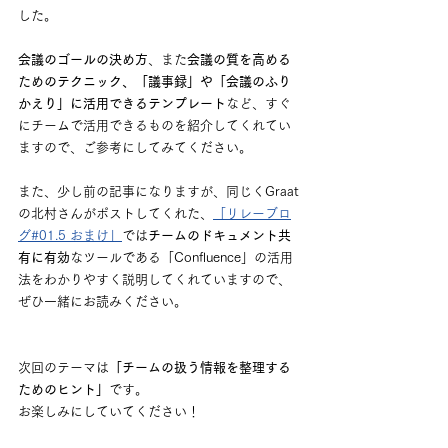
した。
会議のゴールの決め方
、また
会議の質を高める
ためのテクニック、「議事録」や「会議のふり
かえり」に活用できるテンプレート
など、すぐ
にチームで活用できるものを紹介してくれてい
ますので、ご参考にしてみてください。
また、少し前の記事になりますが、同じくGraat
の北村さんがポストしてくれた、
「リレーブロ
グ#01.5 おまけ」
では
チームのドキュメント共
有に有効
なツールである「Confluence」の活用
法をわかりやすく説明してくれていますので、
ぜひ一緒にお読みください。
次回のテーマは
「チームの扱う情報を整理する
ためのヒント」
です。
お楽しみにしていてください！