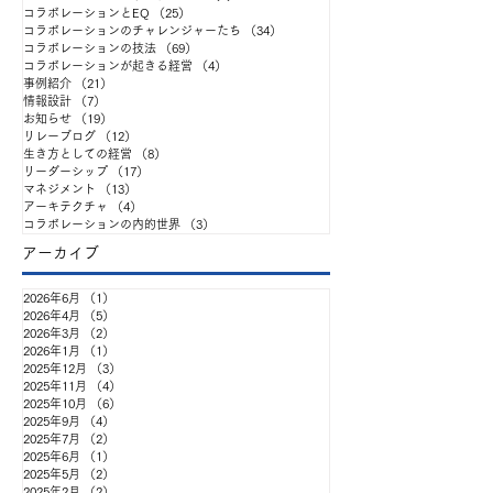
コラボレーションとEQ
（25）
25件の記事
コラボレーションのチャレンジャーたち
（34）
34件の記事
コラボレーションの技法
（69）
69件の記事
「自律」と「協働」を掲
出張ATD25報告
コラボレーションが起きる経営
（4）
4件の記事
事例紹介
（21）
21件の記事
情報設計
（7）
7件の記事
げても、なぜチームはう
ジネスインテリ
お知らせ
（19）
19件の記事
リレーブログ
（12）
12件の記事
まく動かないのか ——
様 編
生き方としての経営
（8）
8件の記事
リーダーシップ
（17）
17件の記事
『企業と人材』連載と連
マネジメント
（13）
13件の記事
アーキテクチャ
（4）
4件の記事
動した全6回の勉強会を始
コラボレーションの内的世界
（3）
3件の記事
アーカイブ
めます
2026年6月
（1）
1件の記事
2026年4月
（5）
5件の記事
2026年3月
（2）
2件の記事
2026年1月
（1）
1件の記事
2025年12月
（3）
3件の記事
2025年11月
（4）
4件の記事
2025年10月
（6）
6件の記事
2025年9月
（4）
4件の記事
2025年7月
（2）
2件の記事
2025年6月
（1）
1件の記事
2025年5月
（2）
2件の記事
2025年2月
（2）
2件の記事