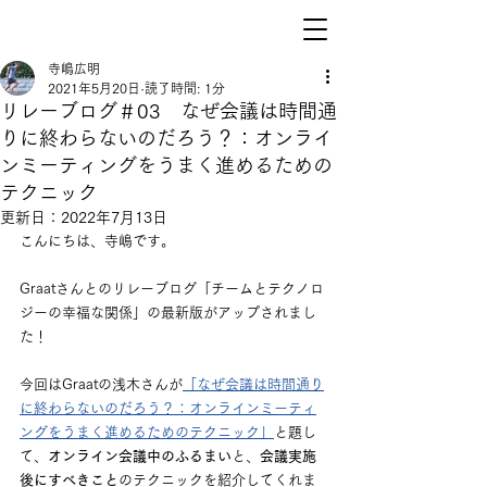
寺嶋広明
2021年5月20日
読了時間: 1分
リレーブログ＃03 なぜ会議は時間通
りに終わらないのだろう？：オンライ
ンミーティングをうまく進めるための
テクニック
更新日：
2022年7月13日
こんにちは、寺嶋です。
Graatさんとのリレーブログ「チームとテクノロ
ジーの幸福な関係」の最新版がアップされまし
た！
今回はGraatの浅木さんが
「なぜ会議は時間通り
に終わらないのだろう？：オンラインミーティ
ングをうまく進めるためのテクニック」
と題し
て、
オンライン会議中のふるまい
と、
会議実施
後にすべきこと
のテクニックを紹介してくれま