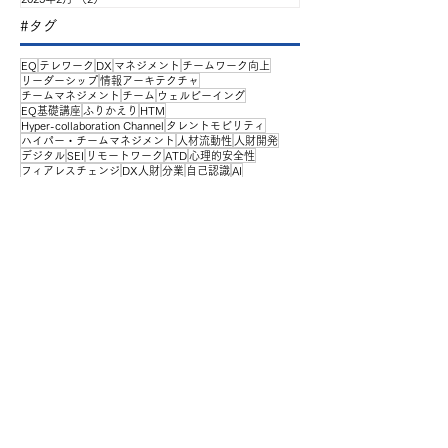
#タグ
EQ
テレワーク
DX
マネジメント
チームワーク向上
リーダーシップ
情報アーキテクチャ
チームマネジメント
チーム
ウェルビーイング
EQ基礎講座
ふりかえり
HTM
Hyper-collaboration Channel
タレントモビリティ
ハイパー・チームマネジメント
人材流動性
人財開発
デジタル
SEI
リモートワーク
ATD
心理的安全性
フィアレスチェンジ
DX人財
分業
自己認識
AI
アジャイル経営
アダプティブリーダーシップ
アーキテクチャ
キャリア
キャンペーン
トランジションデザイン
リフレクション
思考力
経営
適応課題
OKR
アジャイル
コラボレーション
セミナー
モチベーション
リスキリング
協働
学習
対話
情報化力
自律
自覚
見える化
TOP