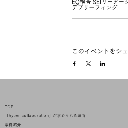
EQ検査 SEIリーダ
デブリーフィング
お申込
SEI受検のお知らせ
SEI受検
リーダーシップレポ
デブリーフィング（
【EQ検査 SEIとSEIリ
SEIは、自分らしい生き
このイベントをシ
アセスメント受検後お手元
なEQモデルである
「８つの
表示されています。
本プログラムでは、この
S
デブリーフィングにより、
【プログラムの流れ】
オンラインでEQ検査を受
ルレポートをご覧いただけ
TOP
SEIリーダーシップレポ
『hyper-collaboration』が求められる理由
ています。日々の生活やビ
事例紹介
ポートです。