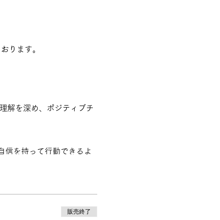
ております。
理解を深め、ポジティブチ
自信を持って行動できるよ
果的に進めたい方。
。同時に、経験から得た知
販売終了