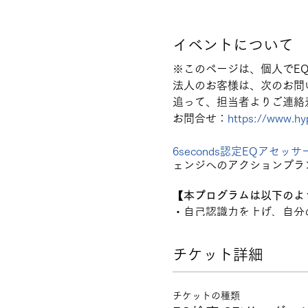
イベントについて
※このページは、個人でE
法人のお客様は、次のお問
追って、担当者よりご連絡
お問合せ：
https://www.hyp
6seconds認定EQアセッサ
ェンジへのアクションプラ
【本プログラムは以下のよ
・自己認識力を上げ、自分
うになりたい方。
・他者の気持ちを理解でき
チケット詳細
・自己の経験を深く内省す
見をアイデアとして発する
チケットの種類
【お申し込みから実施まで