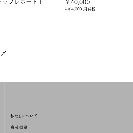
ーシップレポート＋
￥40,000
+￥4,000 消費税
 （デブリーフィングの日程調整）
ートの到着
アクションプランの策定）
ーダーシップレポートのご紹介】
方や働き方を築いていくために、世界中で活用されているEQアセ
ェア
に届く、
SEIリーダーシップレポート
には、感情、思考、行動
EQコンピテンシー」
と、豊かな人生の指標となる
「サクセス
EIリーダーシップレポート
を活用し、国際認定資格である、6sec
あなたのポジティブチェンジを支援します。
けていただくと、
SEIリーダーシップレポート
がお手許に届きま
ます）。
私たちについて
ートには、各EQコンピテンシーの開発指針や、サクセスファク
ジネスにおいて、あなたらしく活動するためのEQ開発のヒント
会社概要