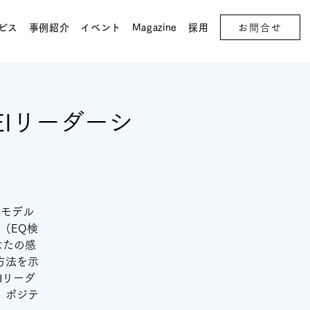
お問合せ
ビス
事例紹介
イベント
Magazine
採用
EIリーダーシ
Q実践モデル
（EQ検
なたの感
方法を示
Iリーダ
、ポジテ