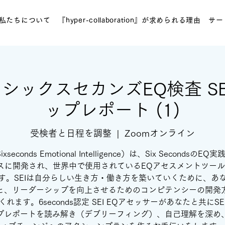
私たちについて
『hyper-collaboration』が求められる理由
サー
e】 シックスセカンズEQ検査 S
ップレポート (1)
受検者と日程を調整
  |  
Zoomオンライン
ixseconds Emotional Intelligence）は、Six SecondsのE
スに開発され、世界中で使用されているEQアセスメントツール
す。SEIは自分らしい生き方・働き方を築いていくために、あ
と、リーダーシップを向上させるためのコンピテンシーの開発
くれます。6seconds認定 SEI EQアセッサーがあなたと共にSE
プレポートを読み解き（デブリーフィング）、自己理解を深め