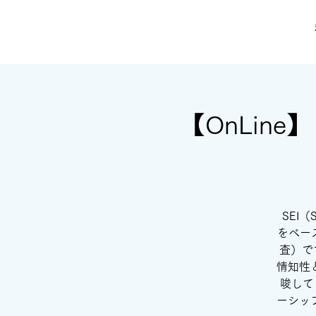
【OnLin
SEI（S
をベー
査）で
情知性
唆して
ーシッ