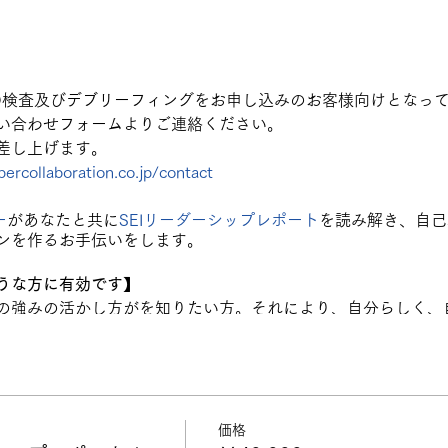
Q検査及びデブリーフィングをお申し込みのお客様向けとなっ
い合わせフォームよりご連絡ください。
差し上げます。
ercollaboration.co.jp/contact
ー
があなたと共に
SEIリーダーシップレポート
を読み解き、自己
ンを作るお手伝いをします。
うな方に有効です】
の強みの活かし方がを知りたい方。それにより、自分らしく、
るようになり、感情に賢いリーダーとして、周囲との連携が効
る力を醸成し、より多くの実践知を活かすことを望んでいる方
力も向上させてたい方。
価格
の流れ】