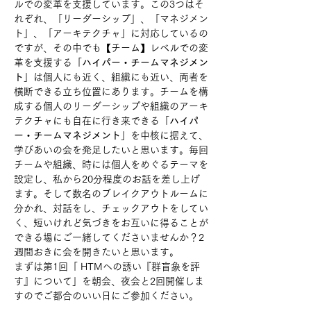
ルでの変革を支援しています。この3つはそ
れぞれ、「リーダーシップ」、「マネジメン
ト」、「アーキテクチャ」に対応しているの
ですが、その中でも【チーム】レベルでの変
革を支援する「
ハイパー・チームマネジメン
ト
」は個人にも近く、組織にも近い、両者を
横断できる立ち位置にあります。チームを構
成する個人のリーダーシップや組織のアーキ
テクチャにも自在に行き来できる「
ハイパ
ー・チームマネジメント
」を中核に据えて、
学びあいの会を発足したいと思います。毎回
チームや組織、時には個人をめぐるテーマを
設定し、私から20分程度のお話を差し上げ
ます。そして数名のブレイクアウトルームに
分かれ、対話をし、チェックアウトをしてい
く、短いけれど気づきをお互いに得ることが
できる場にご一緒してくださいませんか？2
週間おきに会を開きたいと思います。
まずは第1回「 HTMへの誘い『群盲象を評
す』について」を朝会、夜会と2回開催しま
すのでご都合のいい日にご参加ください。