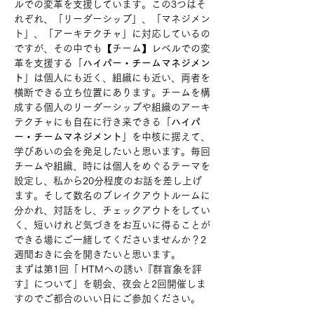
ルでの変革を支援しています。この3つはそ
れぞれ、「リーダーシップ」、「マネジメン
ト」、「アーキテクチャ」に対応しているの
ですが、その中でも【チーム】レベルでの変
革を支援する「
ハイパー・チームマネジメン
ト
」は個人にも近く、組織にも近い、両者を
横断できる立ち位置にあります。チームを構
成する個人のリーダーシップや組織のアーキ
テクチャにも自在に行き来できる「
ハイパ
ー・チームマネジメント
」を中核に据えて、
学びあいの会を発足したいと思います。毎回
チームや組織、時には個人をめぐるテーマを
設定し、私から20分程度のお話を差し上げ
ます。そして数名のブレイクアウトルームに
分かれ、対話をし、チェックアウトをしてい
く、短いけれど気づきをお互いに得ることが
できる場にご一緒してくださいませんか？2
週間おきに会を開きたいと思います。
まずは第1回「 HTMへの誘い『群盲象を評
す』について」を朝会、夜会と2回開催しま
すのでご都合のいい日にご参加ください。