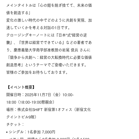
メインタイトルは「心の鎧を脱ぎ捨てて、未来の価
値を創造する」
変化の激しい時代の中でどのように共創を実現、加
速していくかを考える対話の1日です。
クロージングキーノートには『日本“式”経営の逆
襲』、『世界は経営でできている』などの著者であ
り、慶應義塾大学商学部准教授の岩尾 俊兵 さんに
「競争から共創へ：経営の大転換時代に必要な価値
創造思考」というテーマでご登壇いただきます。
皆様のご参加をお待ちしております。
【イベント概要】
開催日時：2025年11月7日（金）10:00-
18:00（18:00-19:00懇親会）
場所：株式会社SHIFT 新宿第1オフィス（新宿文化
クイントビル9階）
チケット：
• シングル：1名参加 7,000円